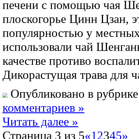
печени с помощью чая Шен
плоскогорье Цинн Цзан, э
популярностью у местных
использовали чай Шенгань
качестве противо воспалит
Дикорастущая трава для ч
Опубликовано в рубрик
комментариев »
Читать далее »
Страница 3 из 5
«
1
2
3
4
5
»