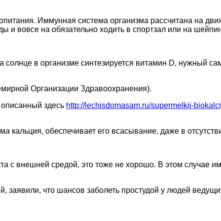
ропитания. Иммунная система организма рассчитана на дви
ы и вовсе на обязательно ходить в спортзал или на шейпинг
на солнце в организме синтезируется витамин D, нужный сам
емирной Организации Здравоохранения).
, описанный здесь
http://lechisdomasam.ru/supermelkij-biokalci
рма кальция, обеспечивает его всасывание, даже в отсутств
кта с внешней средой, это тоже не хорошо. В этом случае 
й, заявили, что шансов заболеть простудой у людей ведущ