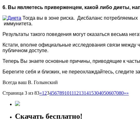
6. Вы являетесь приверженцем, какой либо диеты, н
Тогда вы в зоне риска. Дисбаланс потребляемых 
иммунитета.
Результаты такого поведения могут оказаться весьма нега
Кстати, вполне официальные исследования связи между 
публичном доступе.
Теперь Вы знаете основные причины, приводящие к частым
Берегите себя и близких, не переохлаждайтесь, следите з
Всегда ваш В. Голынский
Страница 3 из 83
«
1
2
3
4
5
6
7
8
9
10
11
12
13
14
15
30
40
50
60
70
80
»
»
Скачать бесплатно!