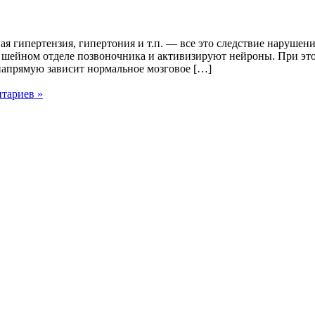
 гипертензия, гипертония и т.п. — все это следствие нарушени
ейном отделе позвоночника и активизируют нейроны. При этом
напрямую зависит нормальное мозговое […]
нтариев »