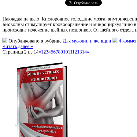
Накладка на шею Кислородное голодание мозга, внутричерепная
Биоволны стимулирует кровообращение и микроциркуляцию в ш
происходит излечение шейных позвонков. От шейного отдела 
Опубликовано в рубрике
Для мужчин и женщин
4 комме
Читать далее »
Страница 2 из 14
«
1
2
3
4
5
6
7
8
9
10
11
12
13
14
»