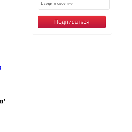
Подписаться
!
н’