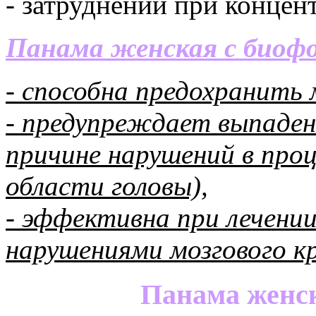
- затруднений при концен
Панама женская c биоф
- способна предохранить 
- предупреждает выпаден
причине нарушений в проц
области головы),
- эффективна при лечении
нарушениями мозгового к
Панама женс